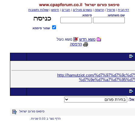
דף הבית
|
פרופיל
|
הרשמה
|
נושאים פעילים
|
חברים
|
חיפוש
|
שאלות ותשובות
שם משתמש:
סיסמא:
שמור סיסמא
נושא חדש
נושא נעול
הדפסה
http://hamutziot.com/%d7%97%d7%9
%d7%9e%d7%a7%d7%95%d7
אל:
סיפאפ פורום ישראל
הדף נוצר ב 0.03 שניות.